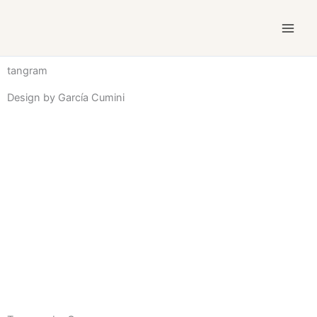
Ir
al
contenido
tangram
Design by García Cumini