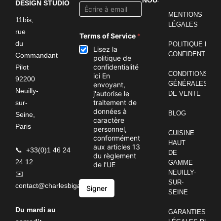
DESIGN STUDIO
​MENTIONS
11bis,
LÉGALES
rue
Terms of Service
*
du
POLITIQUE DE
Lisez la
CONFIDENTIALI
Commandant
politique de
confidentialité
Pilot
CONDITIONS
ici En
92200
GÉNÉRALES
envoyant,
Neuilly-
j'autorise le
DE VENTE
traitement de
sur-
données à
BLOG
Seine,
caractère
Paris
personnel,
CUISINE
conformément
HAUT
aux articles 13
📞
+33(0)1 46 24
DE
du règlement
24 12
GAMME
de l'UE
NEUILLY-
✉️
SUR-
contact@charlesbigant.fr
Signer
SEINE
Du mardi au
GARANTIES