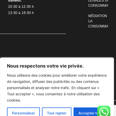
samedi:
LÉGALES DU
CONSOMMATEU
10:30 à 12:30 h
13:30 à 18:30 h
MÉDIATION DE
LA
CONSOMMATIO
Nous respectons votre vie privée.
CESAR | AUDO COPENHAGEN | DRIADE | VETSAK | FRANDSEN |
KARPETA | POTOCCO | LUXY | OGO | FÒGHER
Nous utilisons des cookies pour améliorer votre expérience
de navigation, diffuser des publicités ou des contenus
Agencement haut de gamme sur mesure
|
Mobilier haut de gamme
personnalisés et analyser notre trafic. En cliquant sur «
d’intérieur
|
Mobilier de luxe pour exterieur
|
Luminaire de design
|
Cuisine
Tout accepter », vous consentez à notre utilisation des
haut de gamme Paris
|
Cuisine d’été extérieure
cookies.
Copyright © 2025 Charles Bigant Design Studio | furniture shop Paris|
Magasin de meubles de luxe à Neuilly-Sur-Seine, Paris
Personnaliser
Tout rejeter
Accepter tout